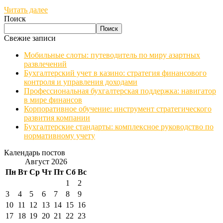
Читать далее
Поиск
Поиск
Свежие записи
Мобильные слоты: путеводитель по миру азартных
развлечений
Бухгалтерский учет в казино: стратегия финансового
контроля и управления доходами
Профессиональная бухгалтерская поддержка: навигатор
в мире финансов
Корпоративное обучение: инструмент стратегического
развития компании
Бухгалтерские стандарты: комплексное руководство по
нормативному учету
Календарь постов
Август 2026
Пн
Вт
Ср
Чт
Пт
Сб
Вс
1
2
3
4
5
6
7
8
9
10
11
12
13
14
15
16
17
18
19
20
21
22
23