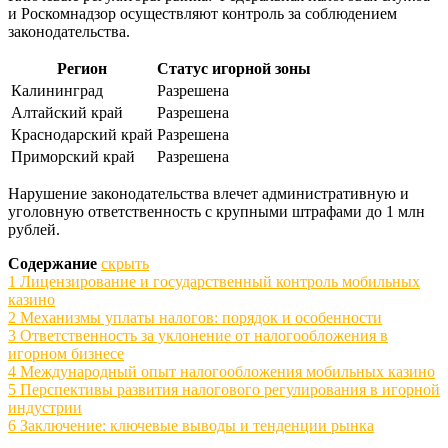
и Роскомнадзор осуществляют контроль за соблюдением
законодательства.
Регион
Статус игорной зоны
Калининград
Разрешена
Алтайский край
Разрешена
Краснодарский край
Разрешена
Приморский край
Разрешена
Нарушение законодательства влечет административную и
уголовную ответственность с крупными штрафами до 1 млн
рублей.
Содержание
скрыть
1
Лицензирование и государственный контроль мобильных
казино
2
Механизмы уплаты налогов: порядок и особенности
3
Ответственность за уклонение от налогообложения в
игорном бизнесе
4
Международный опыт налогообложения мобильных казино
5
Перспективы развития налогового регулирования в игорной
индустрии
6
Заключение: ключевые выводы и тенденции рынка