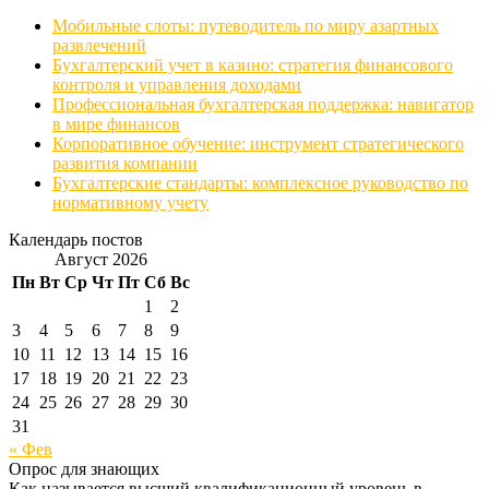
Мобильные слоты: путеводитель по миру азартных
развлечений
Бухгалтерский учет в казино: стратегия финансового
контроля и управления доходами
Профессиональная бухгалтерская поддержка: навигатор
в мире финансов
Корпоративное обучение: инструмент стратегического
развития компании
Бухгалтерские стандарты: комплексное руководство по
нормативному учету
Календарь постов
Август 2026
Пн
Вт
Ср
Чт
Пт
Сб
Вс
1
2
3
4
5
6
7
8
9
10
11
12
13
14
15
16
17
18
19
20
21
22
23
24
25
26
27
28
29
30
31
« Фев
Опрос для знающих
Как называется высший квалификационный уровень в